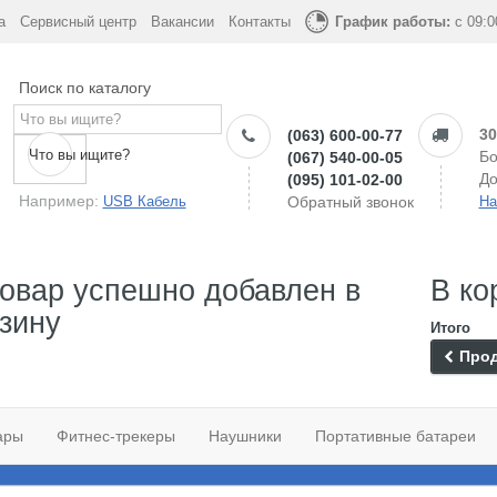
а
Сервисный центр
Вакансии
Контакты
График работы:
с 09:0
Поиск по каталогу
30
(063) 600-00-77
Что вы ищите?
Бо
(067) 540-00-05
До
(095) 101-02-00
Например:
USB Кабель
Обратный звонок
На
овар успешно добавлен в
В ко
зину
Итого
Прод
ары
Фитнес-трекеры
Наушники
Портативные батареи