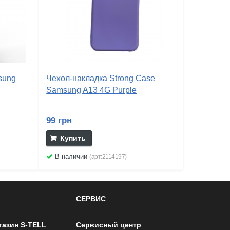
sung
Чехол-накладка Strong Case
Samsung A13 4G Purple
99 грн
Купить
В наличии
(арт:2114197)
СЕРВИС
газин S-TELL
Сервисный центр