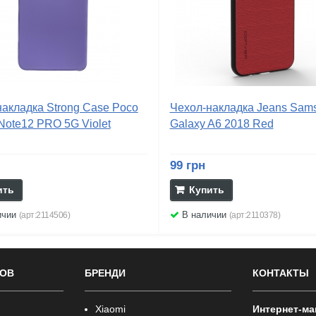
акладка Strong Case Poco
Чехол-накладка Jeans Sam
Note12 PRO 5G Violet
Galaxy A6 2018 Red
99 грн
ить
Купить
ичии
В наличии
(арт:2114506)
(арт:2110378)
РОВ
БРЕНДИ
КОНТАКТЫ
Xiaomi
Интернет-ма