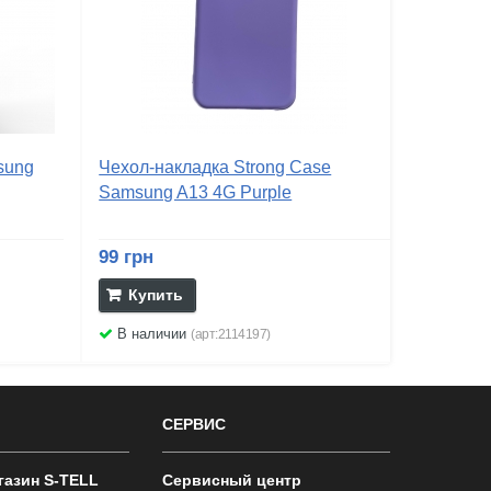
sung
Чехол-накладка Strong Case
Samsung A13 4G Purple
99 грн
Купить
В наличии
(арт:2114197)
СЕРВИС
газин S-TELL
Сервисный центр