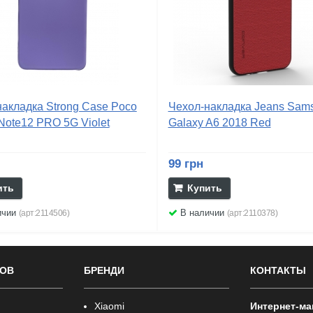
акладка Strong Case Poco
Чехол-накладка Jeans Sam
Note12 PRO 5G Violet
Galaxy A6 2018 Red
99 грн
ить
Купить
ичии
В наличии
(арт:2114506)
(арт:2110378)
РОВ
БРЕНДИ
КОНТАКТЫ
Xiaomi
Интернет-ма