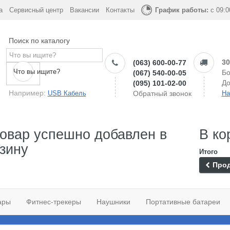
а
Сервисный центр
Вакансии
Контакты
График работы:
с 09:0
Поиск по каталогу
30
(063) 600-00-77
Что вы ищите?
Бо
(067) 540-00-05
До
(095) 101-02-00
Например:
USB Кабель
Обратный звонок
На
овар успешно добавлен в
В ко
зину
Итого
Прод
ары
Фитнес-трекеры
Наушники
Портативные батареи